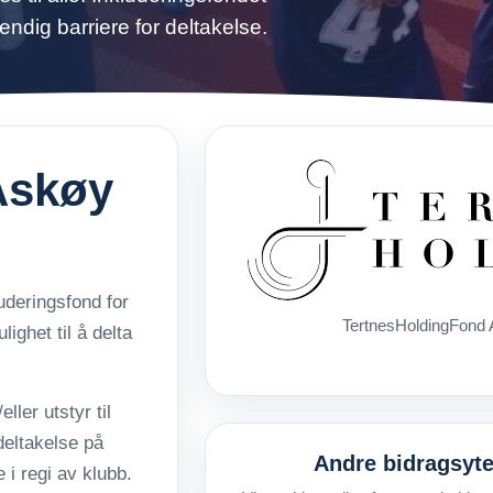
endig barriere for deltakelse.
Askøy
uderingsfond for
TertnesHoldingFond 
ighet til å delta
ler utstyr til
deltakelse på
Andre bidragsyter
 i regi av klubb.