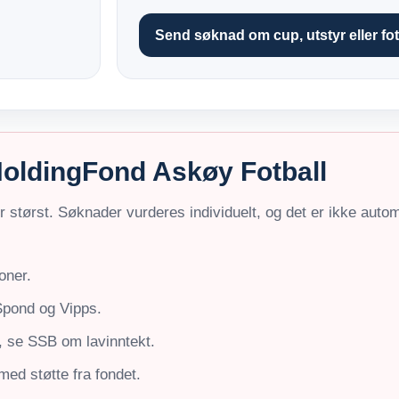
Send søknad om cup, utstyr eller fot
sHoldingFond Askøy Fotball
 er størst. Søknader vurderes individuelt, og det er ikke auto
oner.
Spond og Vipps.
r, se SSB om lavinntekt.
ed støtte fra fondet.