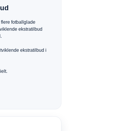
bud
lere fotballglade
viklende ekstratilbud
.
tviklende ekstratilbud i
elt.