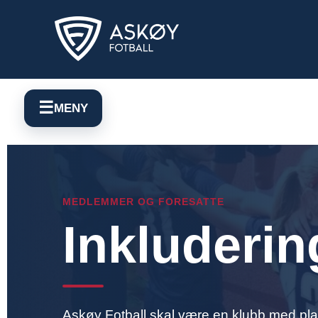
☰
MENY
MEDLEMMER OG FORESATTE
Inkluderi
Askøy Fotball skal være en klubb med plass