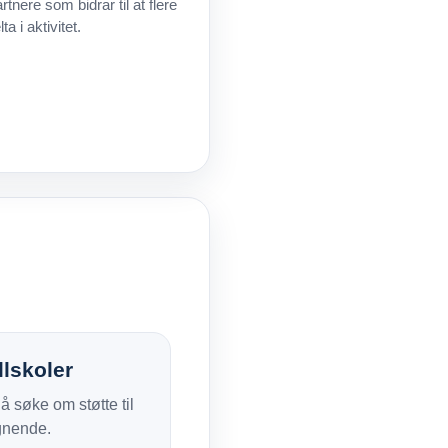
nere som bidrar til at flere
a i aktivitet.
llskoler
søke om støtte til
ignende.