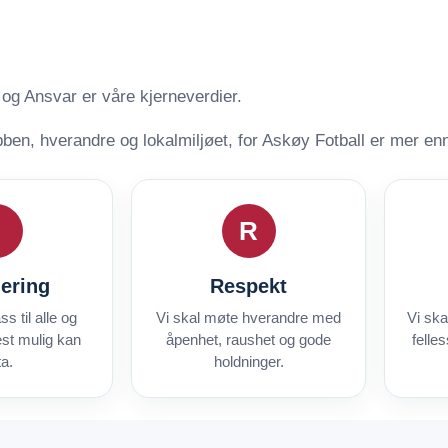
 og Ansvar er våre kjerneverdier.
ben, hverandre og lokalmiljøet, for Askøy Fotball er mer enn 
R
dering
Respekt
ss til alle og
Vi skal møte hverandre med
Vi ska
lest mulig kan
åpenhet, raushet og gode
felle
ta.
holdninger.