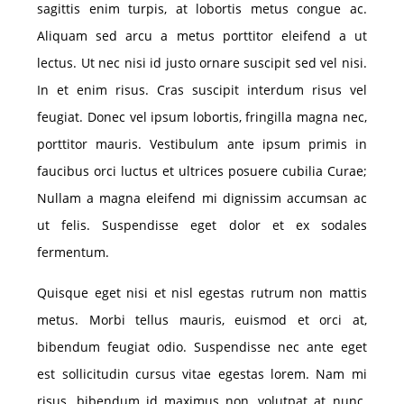
sagittis enim turpis, at lobortis metus congue ac.
Aliquam sed arcu a metus porttitor eleifend a ut
lectus. Ut nec nisi id justo ornare suscipit sed vel nisi.
In et enim risus. Cras suscipit interdum risus vel
feugiat. Donec vel ipsum lobortis, fringilla magna nec,
porttitor mauris. Vestibulum ante ipsum primis in
faucibus orci luctus et ultrices posuere cubilia Curae;
Nullam a magna eleifend mi dignissim accumsan ac
ut felis. Suspendisse eget dolor et ex sodales
fermentum.
Quisque eget nisi et nisl egestas rutrum non mattis
metus. Morbi tellus mauris, euismod et orci at,
bibendum feugiat odio. Suspendisse nec ante eget
est sollicitudin cursus vitae egestas lorem. Nam mi
risus, bibendum id maximus non, volutpat at nunc.