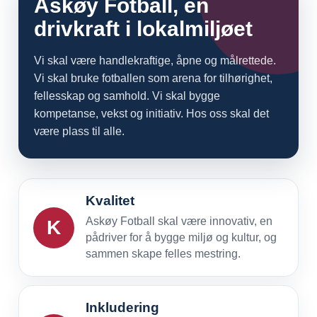
Askøy Fotball, en
drivkraft i lokalmiljøet
Vi skal være handlekraftige, åpne og målrettede.
Vi skal bruke fotballen som arena for tilhørighet,
fellesskap og samhold. Vi skal bygge
kompetanse, vekst og initiativ. Hos oss skal det
være plass til alle.
Kvalitet
Askøy Fotball skal være innovativ, en
K
pådriver for å bygge miljø og kultur, og
sammen skape felles mestring.
Inkludering