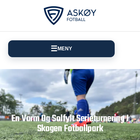
☰
MENY
En Varm Og Solfylt Serieturnering I
Skogen Fotballpark