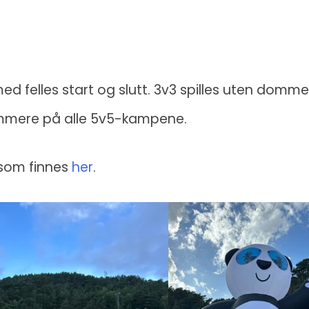
ed felles start og slutt. 3v3 spilles uten domme
mmere på alle 5v5-kampene.
 som finnes
her
.