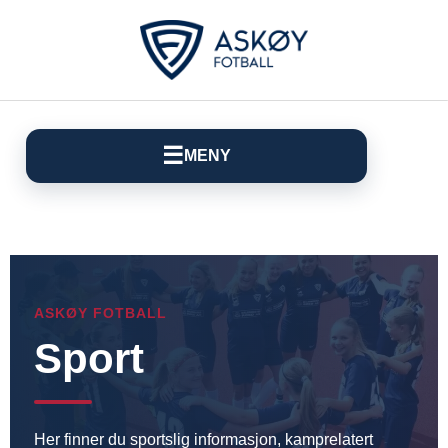
☰
MENY
ASKØY FOTBALL
Sport
Her finner du sportslig informasjon, kamprelatert