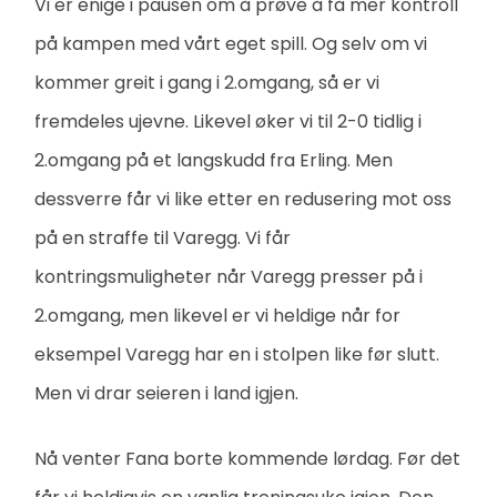
Vi er enige i pausen om å prøve å få mer kontroll
på kampen med vårt eget spill. Og selv om vi
kommer greit i gang i 2.omgang, så er vi
fremdeles ujevne. Likevel øker vi til 2-0 tidlig i
2.omgang på et langskudd fra Erling. Men
dessverre får vi like etter en redusering mot oss
på en straffe til Varegg. Vi får
kontringsmuligheter når Varegg presser på i
2.omgang, men likevel er vi heldige når for
eksempel Varegg har en i stolpen like før slutt.
Men vi drar seieren i land igjen.
Nå venter Fana borte kommende lørdag. Før det