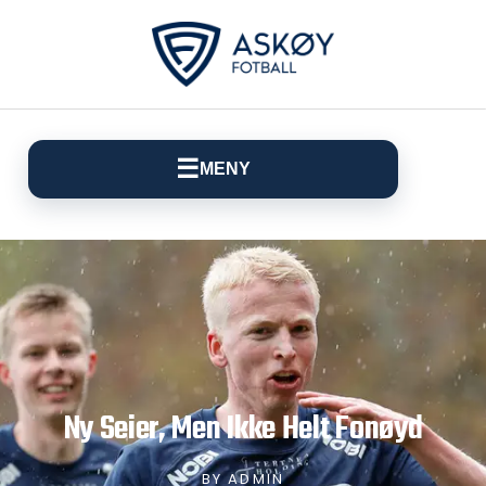
☰
MENY
Ny Seier, Men Ikke Helt Fonøyd
BY
ADMIN