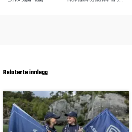
EXTRA Super fredag
Tredje strake og storseier for Damene
Relaterte innlegg