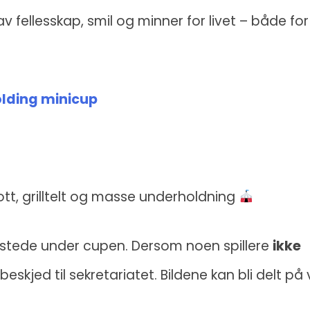
 av fellesskap, smil og minner for livet – både for
olding minicup
t, grilltelt og masse underholdning
l stede under cupen. Dersom noen spillere
ikke
i beskjed til sekretariatet. Bildene kan bli delt på