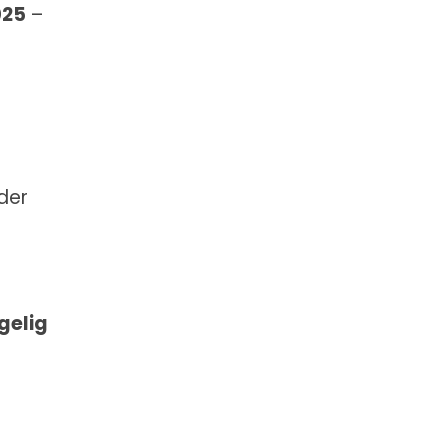
025
–
der
gelig