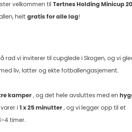
aster velkommen til
Tertnes Holding Minicup 2
llen, helt
gratis for alle lag
!
ad vi inviterer til cupglede i Skogen, og vi gle
 med liv, latter og ekte fotballengasjement.
re kamper
, og det hele avsluttes med en
hyg
varer i
1 x 25 minutter
, og vi legger opp til et
–4 timer.