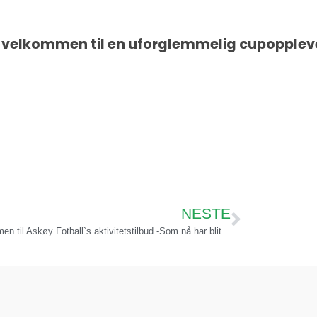
e – velkommen til en uforglemmelig cupoppleve
NESTE
Velkommen til Askøy Fotball`s aktivitetstilbud -Som nå har blitt rimeligere!