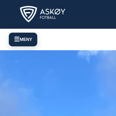
☰
MENY