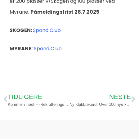
er 200 plasser v/Skogen og 100 plasser ved
Myrane.
Påmeldingsfrist 28.7.2025
SKOGEN:
Spond Club
MYRANE:
Spond Club
TIDLIGERE
NESTE
Kommer i høst – -Rekrutteringsprogram utviklet av UEFA og Disney for jenter mellom 5 og 8 år
Ny klubbrekord: Over 100 nye klubbdommere i Askøy!