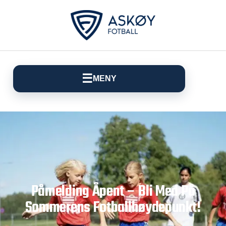
☰
MENY
Påmelding Åpent – Bli Med På
Sommerens Fotballhøydepunkt!