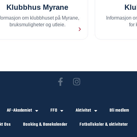
Klubbhus Myrane
Kl
nformasjon om klubbhuset på Myrane,
Informasjon om
bruksmuligheter og utleie.
for
›
AF-Akademiet
FFO
Aktivitet
Bli medlem
kt Oss
Booking & Banekalender
Fotballskoler & aktiviteter