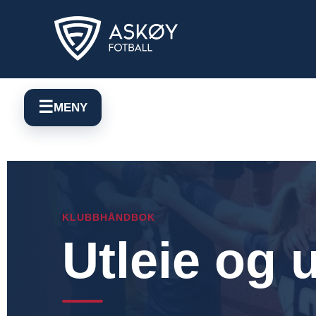
☰
MENY
KLUBBHÅNDBOK
Utleie og 