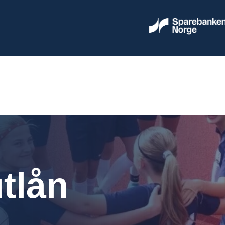
utlån